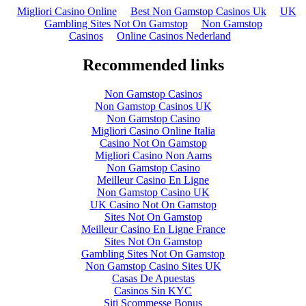
Migliori Casino Online
Best Non Gamstop Casinos Uk
UK
Gambling Sites Not On Gamstop
Non Gamstop
Casinos
Online Casinos Nederland
Recommended links
Non Gamstop Casinos
Non Gamstop Casinos UK
Non Gamstop Casino
Migliori Casino Online Italia
Casino Not On Gamstop
Migliori Casino Non Aams
Non Gamstop Casino
Meilleur Casino En Ligne
Non Gamstop Casino UK
UK Casino Not On Gamstop
Sites Not On Gamstop
Meilleur Casino En Ligne France
Sites Not On Gamstop
Gambling Sites Not On Gamstop
Non Gamstop Casino Sites UK
Casas De Apuestas
Casinos Sin KYC
Siti Scommesse Bonus