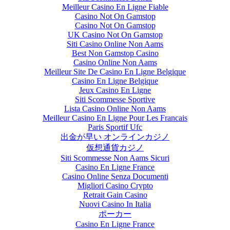
Meilleur Casino En Ligne Fiable
Casino Not On Gamstop
Casino Not On Gamstop
UK Casino Not On Gamstop
Siti Casino Online Non Aams
Best Non Gamstop Casino
Casino Online Non Aams
Meilleur Site De Casino En Ligne Belgique
Casino En Ligne Belgique
Jeux Casino En Ligne
Siti Scommesse Sportive
Lista Casino Online Non Aams
Meilleur Casino En Ligne Pour Les Francais
Paris Sportif Ufc
出金が早い オンラインカジノ
仮想通貨カジノ
Siti Scommesse Non Aams Sicuri
Casino En Ligne France
Casino Online Senza Documenti
Migliori Casino Crypto
Retrait Gain Casino
Nuovi Casino In Italia
ポーカー
Casino En Ligne France