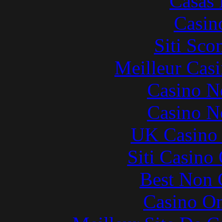
Casas 
Casin
Siti Sc
Meilleur Cas
Casino N
Casino N
UK Casino
Siti Casino
Best Non 
Casino O