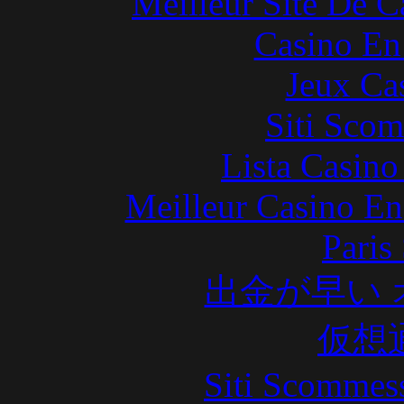
Meilleur Site De 
Casino En
Jeux Ca
Siti Scom
Lista Casin
Meilleur Casino En
Paris
出金が早い
仮想
Siti Scommes