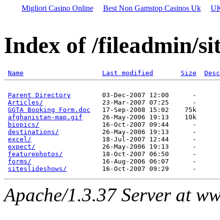
Migliori Casino Online
Best Non Gamstop Casinos Uk
UK
Index of /fileadmin/s
Name
Last modified
Size
Desc
Parent Directory
        03-Dec-2007 12:00      -  

Articles/
               23-Mar-2007 07:25      -  

GGTA Booking Form.doc
   17-Sep-2008 15:02    75k  

afghanistan-map.gif
     26-May-2006 19:13    10k  

biopics/
                16-Oct-2007 09:44      -  

destinations/
           26-May-2006 19:13      -  

excel/
                  18-Jul-2007 12:44      -  

expect/
                 26-May-2006 19:13      -  

featurephotos/
          18-Oct-2007 06:50      -  

forms/
                  16-Aug-2006 06:07      -  

siteslideshows/
Apache/1.3.37 Server at w