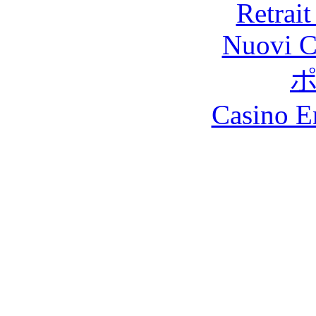
Retrai
Nuovi Ca
Casino E